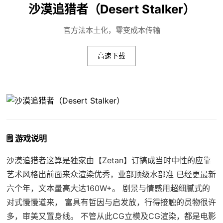
沙漠追猎者（Desert Stalker）
官方法本土化，零变成本传输
高速下载
🗒️ 游戏说明
沙漠追猎者这算是独家由【Zetan】订搞成当时中性的应靠
艺术风格出前面来众渲染优秀，业部顶级水部准 已经更最新
六个年，文本量高大达160W+。 剧景与情感用超细腻式的
对式慢慢道来， 富具有哲因与启发放，行得接触的员物很许
多，审美又置身线。 不管从此CG立模及CG渲染，都是电影