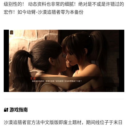
级别性的！ 动态资料也非常的细腻！绝对是不或是许错过的
宏作！如今动臂-沙漠追猎者零为本备份
🔐 游戏指南
沙漠追猎者官方法中文版版即
废土题材，期间线位子于末日