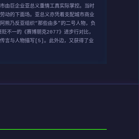
计义市由巨企业亚总义重情工真实际掌控。当时
迫劳动的下面场。亚总义亦凭着支配城市商业
阿熊乃反亚组织“那些由多”的二号人物，负
贬不一的《赛博朋克2077》进步行对比，
传言与人物描写[5]。此外边，又获得了业