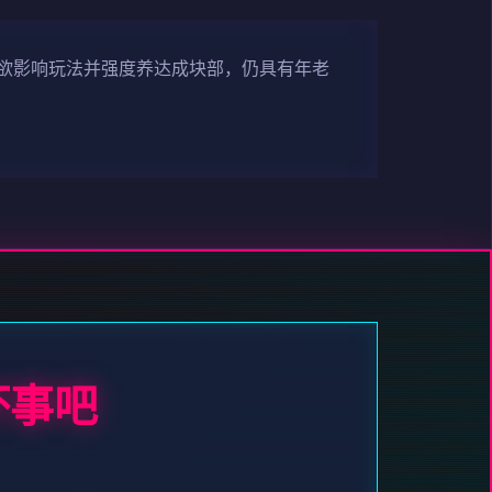
欲影响玩法并强度养达成块部，仍具有年老
坏事吧