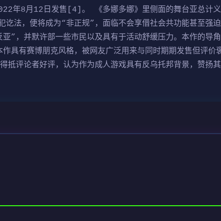
2022年8月12日发售[4]。 《多娜多娜》里侧面的舞台亚总
犯讫法，便将成为“非正规”，面临不会享借社会共功能甚至强
反亚”，并默许部一些市民以及具有于活动舒缓压力。本作的导角
本作具有赛博朋克风格，被网友广泛用来与同时期期发售但评价褒
后得抵评论者好评，认为作为成人游戏具有反乌托邦背景，赞扬其