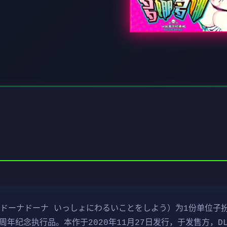
ドーナドーナ いっしょにわるいことをしよう）为1份单位子扮演
30周年纪念执行品。本作于2020年11月27日发行，于发售方，